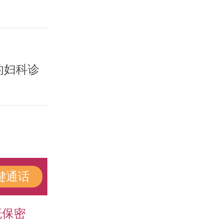
的妇科诊
键通话
概保密