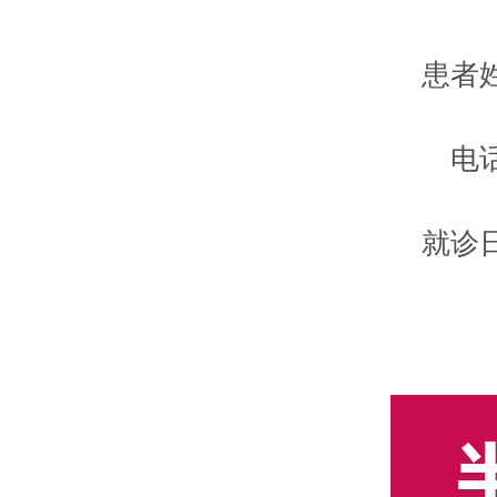
患者
电
就诊