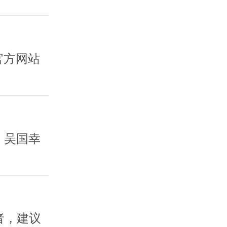
官方网站
】
、吴国幸
者，建议