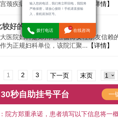
宫颈疾病规范化诊疗能力的医...
【详情】
输入您的电话，我们将立即回电，我院将
严格保密，请放心接听！手机请直接输
入，座机前加区号。
比较好的妇科医院
38
拨打电话
在线咨询
大医院妇科是郑州地区值得女性朋友信赖
作为正规妇科单位，该院汇聚...
【详情】
1
2
3
下一页
末页
30秒自助挂号平台
一
：院方郑重承诺，患者填写以下信息将一