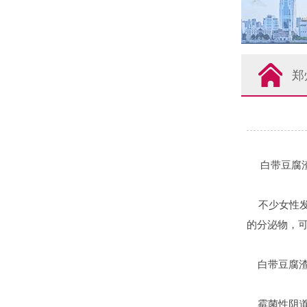
郑
白带豆腐渣
不少女性发
的分泌物，
白带豆腐渣
霉菌性阴