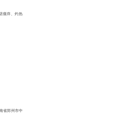
阴瘙痒、灼热
南省郑州市中