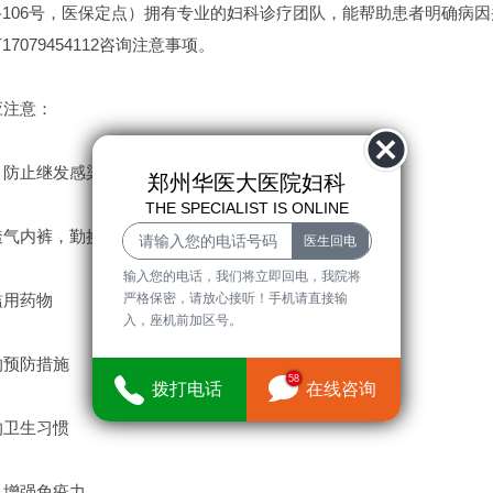
106号，医保定点）拥有专业的妇科诊疗团队，能帮助患者明确病
7079454112咨询注意事项。
注意：
防止继发感染
郑州华医大医院妇科
THE SPECIALIST IS ONLINE
气内裤，勤换洗
输入您的电话，我们将立即回电，我院将
严格保密，请放心接听！手机请直接输
用药物
入，座机前加区号。
预防措施
58
拨打电话
在线咨询
卫生习惯
增强免疫力