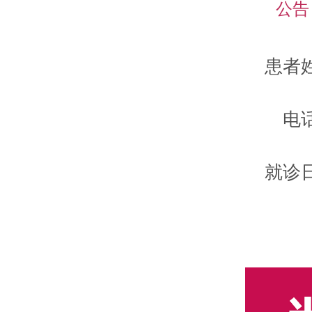
公告
患者
电
就诊