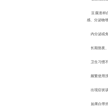
豆腐渣样白
感、分泌物
内分泌或免
长期熬夜、
卫生习惯
频繁使用洗
出现症状该
如果白带持