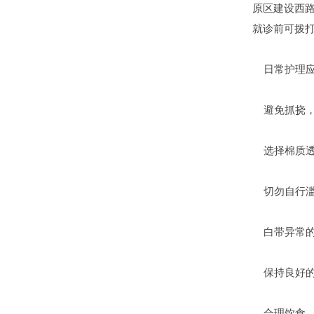
原区建设西路
就诊前可拨打1
日常护理应
避免抓挠，
选择棉质透
切勿自行滥
白带异常的
保持良好的
合理饮食，