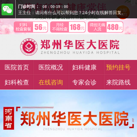
门诊时间：
08：00-19：00
王主任：请问有什么可以帮到您？24小时在线解答回复。
医院首页
医院概况
妇科健康
预约挂号
妇科检查
在线咨询
专家会诊
来院路线