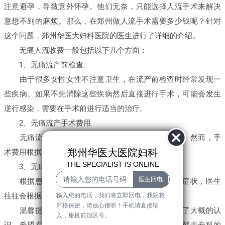
注意避孕，导致意外怀孕。他们无奈，只能选择人流手术来解决
意想不到的麻烦。那么，在郑州做人流手术需要多少钱呢？针对
这个问题，郑州华医大妇科医院的医生进行了详细的介绍。
无痛人流收费一般包括以下几个方面：
1、无痛流产前检查
由于很多女性女性不注意卫生，在流产前检查时经常发现一
些疾病。如果不先消除这些疾病然后直接进行手术，可能会发生
逆行感染，需要在手术前进行适当的治疗。
2、无痛流产手术费用
无痛流产的手术费用是影响总体费用的重要因素。然而，手
郑州华医大医院妇科
术费用根据无痛流产方法的不同而有所不同。
THE SPECIALIST IS ONLINE
3、无痛流产后消炎费用
根据患者的身体状况，手术后可能会出现不同的症状，医生
往往会根据实际情况进行一些有针对性的术后调整。
输入您的电话，我们将立即回电，我院将
严格保密，请放心接听！手机请直接输
温馨提示：通过以上内容介绍，相信大家已经有了大概的认
入，座机前加区号。
识，希望在生活中能够做好预防工作，出现疑似症状就去专科的