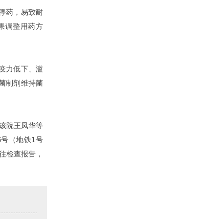
停药，易致耐
果调整用药方
疫力低下、滥
菌制剂维持菌
该院王凤华等
号（地铁1号
带既往检查报告，