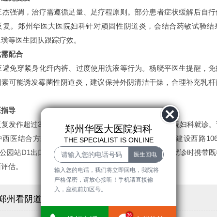
杰强调，治疗需遵循足量、足疗程原则。部分患者症状缓解后自行
反复。郑州华医大医院妇科针对顽固性阴道炎，会结合药敏试验结
玉璞等医生团队跟踪疗效。
式需配合
避免穿紧身化纤内裤、过度使用洗液等行为。杨晓平医生提醒，免
因素可能诱发霉菌性阴道炎，建议保持外阴清洁干燥，合理补充乳杆
医指导
复发作超过3个月，建议到医保定点机构郑州华医大医院妇科就诊。
郑州华医大医院妇科
中西医结合方式改善病情。地址：河南省郑州市中原区建设西路106
THE SPECIALIST IS ONLINE
公园站D1出口东行300米），预约电话17079454112。就诊时携
面评估。
输入您的电话，我们将立即回电，我院将
严格保密，请放心接听！手机请直接输
入，座机前加区号。
郑州看阴道炎哪里医院好
36