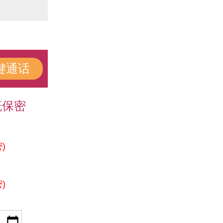
键通话
概保密
)
)