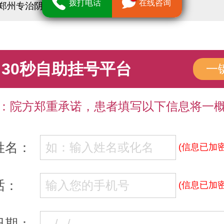
拨打电话
在线咨询
郑州专治阴道炎正规妇科地址和预约电话
30秒自助挂号平台
一
：院方郑重承诺，患者填写以下信息将一
姓名：
(信息已加密
话：
(信息已加密
日期：