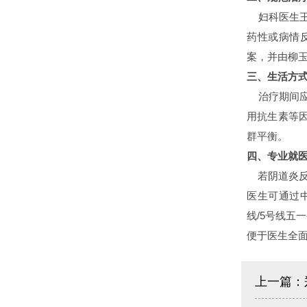
妇科医生王
药性或病情
案，并由柳
三、生活方
治疗期间应
用抗生素等
群平衡。
四、专业就
若阴道炎反
医生可通过
线/5号线五一
便于医生全
上一篇：